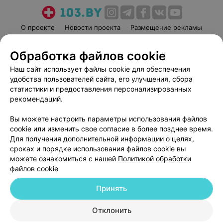
О проекте
Новости проекта
Размещение рекламы
Медицинский маркетинг
Публичный договор
Обработка файлов cookie
Пользовательское соглашение
Способы оплаты
Наш сайт использует файлы cookie для обеспечения
Вакансии
Партнеры
удобства пользователей сайта, его улучшения, сбора
Написать руководителю 103.by
статистики и предоставления персонализированных
Написать в поддержку
рекомендаций.
Персональные настройки cookie
Вы можете настроить параметры использования файлов
Обработка персональных данных
cookie или изменить свое согласие в более позднее время.
Для получения дополнительной информации о целях,
сроках и порядке использования файлов cookie вы
можете ознакомиться с нашей
Политикой обработки
файлов cookie
Принять
© 2026 ООО «Артокс Лаб», УНП 191700409
| 220012, Республика Беларусь,
г. Минск, улица Толбухина, 2, пом. 16 | help@103.by
Отклонить
Служба поддержки
+375 291212755