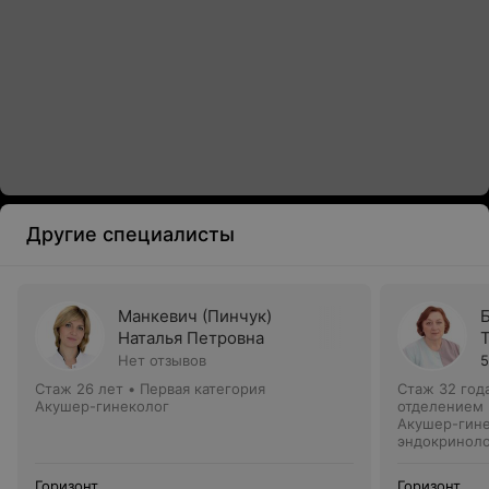
Другие специалисты
Манкевич (Пинчук)
Наталья Петровна
Нет отзывов
5
Стаж 26 лет
•
Первая категория
Стаж 32 год
Акушер-гинеколог
отделением
Акушер-гине
эндокринол
Горизонт
Горизонт