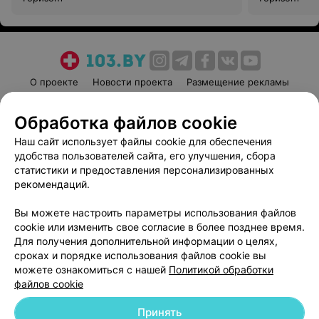
О проекте
Новости проекта
Размещение рекламы
Медицинский маркетинг
Публичный договор
Обработка файлов cookie
Пользовательское соглашение
Способы оплаты
Наш сайт использует файлы cookie для обеспечения
Вакансии
Партнеры
удобства пользователей сайта, его улучшения, сбора
Написать руководителю 103.by
статистики и предоставления персонализированных
Написать в поддержку
рекомендаций.
Персональные настройки cookie
Вы можете настроить параметры использования файлов
Обработка персональных данных
cookie или изменить свое согласие в более позднее время.
Для получения дополнительной информации о целях,
сроках и порядке использования файлов cookie вы
можете ознакомиться с нашей
Политикой обработки
файлов cookie
Принять