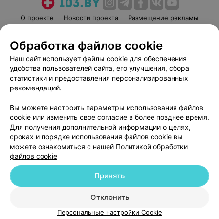
О проекте
Новости проекта
Размещение рекламы
Медицинский маркетинг
Публичный договор
Обработка файлов cookie
Пользовательское соглашение
Способы оплаты
Наш сайт использует файлы cookie для обеспечения
Вакансии
Партнеры
удобства пользователей сайта, его улучшения, сбора
Написать руководителю 103.by
статистики и предоставления персонализированных
Написать в поддержку
рекомендаций.
Персональные настройки cookie
Вы можете настроить параметры использования файлов
Обработка персональных данных
cookie или изменить свое согласие в более позднее время.
Для получения дополнительной информации о целях,
сроках и порядке использования файлов cookie вы
можете ознакомиться с нашей
Политикой обработки
файлов cookie
Принять
© 2026 ООО «Артокс Лаб», УНП 191700409
| 220012, Республика Беларусь,
г. Минск, улица Толбухина, 2, пом. 16 | help@103.by
Отклонить
Служба поддержки
+375 291212755
Персональные настройки Cookie