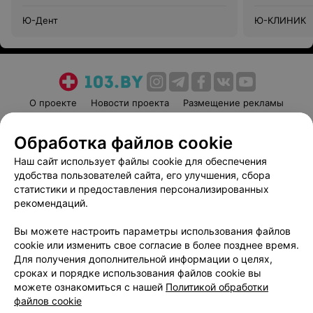
Ю-Дент
Ю-КЛИНИК
О проекте
Новости проекта
Размещение рекламы
Медицинский маркетинг
Публичный договор
Обработка файлов cookie
Пользовательское соглашение
Способы оплаты
Наш сайт использует файлы cookie для обеспечения
Вакансии
Партнеры
удобства пользователей сайта, его улучшения, сбора
Написать руководителю 103.by
статистики и предоставления персонализированных
Написать в поддержку
рекомендаций.
Персональные настройки cookie
Вы можете настроить параметры использования файлов
Обработка персональных данных
cookie или изменить свое согласие в более позднее время.
Для получения дополнительной информации о целях,
сроках и порядке использования файлов cookie вы
можете ознакомиться с нашей
Политикой обработки
файлов cookie