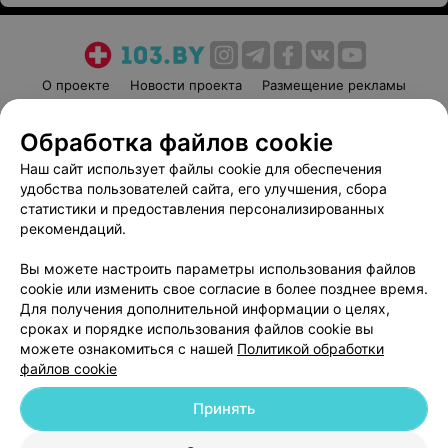
О проекте
Новости проекта
Размещение рекламы
Медицинский маркетинг
Публичный договор
Обработка файлов cookie
Пользовательское соглашение
Способы оплаты
Наш сайт использует файлы cookie для обеспечения
Вакансии
Партнеры
удобства пользователей сайта, его улучшения, сбора
Написать руководителю 103.by
статистики и предоставления персонализированных
Написать в поддержку
рекомендаций.
Персональные настройки cookie
Вы можете настроить параметры использования файлов
Обработка персональных данных
cookie или изменить свое согласие в более позднее время.
Для получения дополнительной информации о целях,
сроках и порядке использования файлов cookie вы
можете ознакомиться с нашей
Политикой обработки
файлов cookie
Принять
© 2026 ООО «Артокс Лаб», УНП 191700409
| 220012, Республика Беларусь,
г. Минск, улица Толбухина, 2, пом. 16 | help@103.by