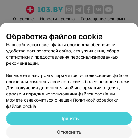
О проекте
Новости проекта
Размещение рекламы
Медицинский маркетинг
Публичный договор
Обработка файлов cookie
Пользовательское соглашение
Способы оплаты
Наш сайт использует файлы cookie для обеспечения
Вакансии
Партнеры
удобства пользователей сайта, его улучшения, сбора
Написать руководителю 103.by
статистики и предоставления персонализированных
Написать в поддержку
рекомендаций.
Персональные настройки cookie
Вы можете настроить параметры использования файлов
Обработка персональных данных
cookie или изменить свое согласие в более позднее время.
Для получения дополнительной информации о целях,
сроках и порядке использования файлов cookie вы
можете ознакомиться с нашей
Политикой обработки
файлов cookie
Принять
© 2026 ООО «Артокс Лаб», УНП 191700409
| 220012, Республика Беларусь,
г. Минск, улица Толбухина, 2, пом. 16 | help@103.by
Отклонить