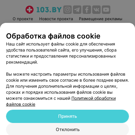
О проекте
Новости проекта
Размещение рекламы
Медицинский маркетинг
Публичный договор
Обработка файлов cookie
Пользовательское соглашение
Способы оплаты
Наш сайт использует файлы cookie для обеспечения
Вакансии
Партнеры
удобства пользователей сайта, его улучшения, сбора
Написать руководителю 103.by
статистики и предоставления персонализированных
Написать в поддержку
рекомендаций.
Персональные настройки cookie
Вы можете настроить параметры использования файлов
Обработка персональных данных
cookie или изменить свое согласие в более позднее время.
Для получения дополнительной информации о целях,
сроках и порядке использования файлов cookie вы
можете ознакомиться с нашей
Политикой обработки
файлов cookie
Принять
© 2026 ООО «Артокс Лаб», УНП 191700409
| 220012, Республика Беларусь,
г. Минск, улица Толбухина, 2, пом. 16 | help@103.by
Отклонить