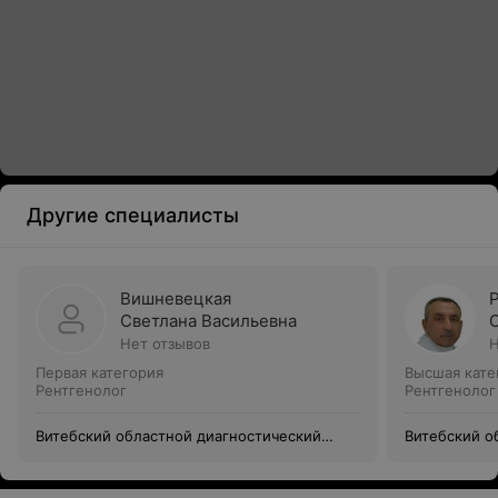
Другие специалисты
Вишневецкая
Светлана Васильевна
Нет отзывов
Н
Первая категория
Высшая кате
Рентгенолог
Рентгенолог
Витебский областной диагностический
Витебский о
центр
центр