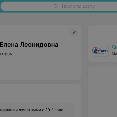
Поиск по сайту
 Елена Леонидовна
Др
 врач
Ми
машними животными с 2011 года .