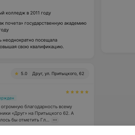
й колледж в 2011 году
ак почета» государственную академию
году
нь неоднократно посещала
повышая свою квалификацию.
5.0
Друг, ул. Притыцкого, 62
вержден
 огромную благодарность всему 
ники «Друг» на Притыцкого 62. А 
лось бы отметить Гл...
ыцкого, 62