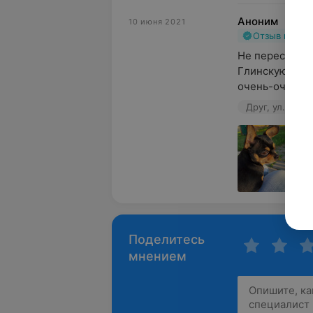
Аноним
10 июня 2021
Отзыв подт
Не перестаю б
Глинскую Елен
очень-очень д
Друг, ул. Прит
Поделитесь
мнением