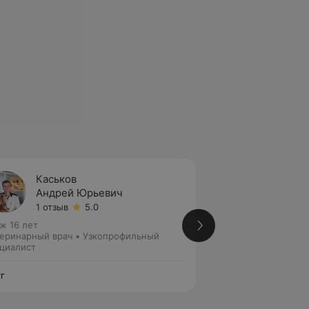
Каськов
Житке
Андрей Юрьевич
Юрий 
1 отзыв
5.0
1 отзыв
ж 16 лет
Стаж 11 лет
еринарный врач • Узкопрофильный
Ветеринарный вра
циалист
г
Друг