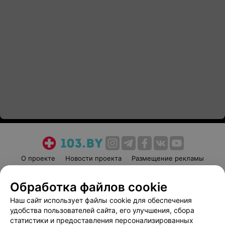
О проекте
Новости проекта
Размещение рекламы
Медицинский маркетинг
Публичный договор
Обработка файлов cookie
Пользовательское соглашение
Способы оплаты
Наш сайт использует файлы cookie для обеспечения
Вакансии
Партнеры
удобства пользователей сайта, его улучшения, сбора
Написать руководителю 103.by
статистики и предоставления персонализированных