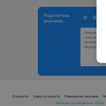
Поделитесь
мнением
О проекте
Новости проекта
Размещение рекламы
М
Написать руководителю 103.by