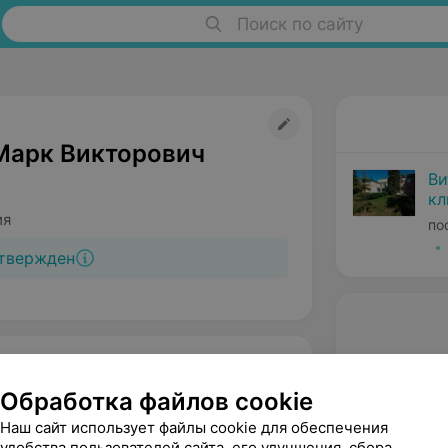
Поиск по сайту
Марк Викторович
Ви
кл
пс
ия
по
твержден
Обработка файлов cookie
Наш сайт использует файлы cookie для обеспечения
удобства пользователей сайта, его улучшения, сбора