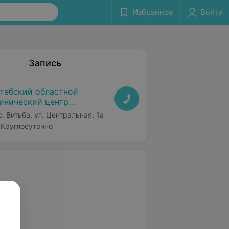
Избранное
Войти
Запись
тебский областной
инический центр
ихиатрии и наркологии
с. Витьба, ул. Центральная, 1а
Круглосуточно