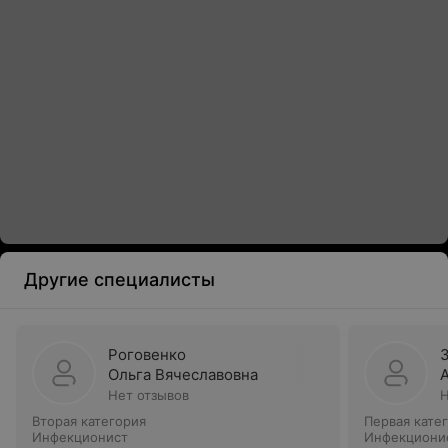
Другие специалисты
Роговенко
Ольга Вячеславовна
Нет отзывов
Н
Вторая категория
Первая кате
Инфекционист
Инфекциони