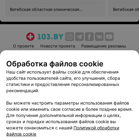
Витебская областная клиническая
Витебская о
инфекционная больница
инфекционна
О проекте
Новости проекта
Размещение рекламы
Медицинский маркетинг
Публичный договор
Обработка файлов cookie
Пользовательское соглашение
Способы оплаты
Наш сайт использует файлы cookie для обеспечения
Вакансии
Партнеры
удобства пользователей сайта, его улучшения, сбора
Написать руководителю 103.by
статистики и предоставления персонализированных
Написать в поддержку
рекомендаций.
Персональные настройки cookie
Вы можете настроить параметры использования файлов
Обработка персональных данных
cookie или изменить свое согласие в более позднее время.
Для получения дополнительной информации о целях,
сроках и порядке использования файлов cookie вы
можете ознакомиться с нашей
Политикой обработки
файлов cookie