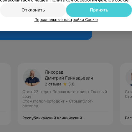
Отклонить
Принять
Персональные настройки Cookie
Рекомендую
Лихорад
Дмитрий Геннадьевич
2 отзыва
5.0
Стаж 22 года
•
Первая категория
•
Главный
Ста
врач
Сто
Стоматолог-ортодонт • Стоматолог-
ортопед
Республиканский клинический
Рес
стоматологический центр —
сто
Университетская клиника
Уни