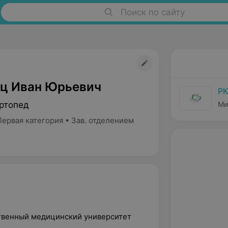
Поиск по сайту
ц Иван Юрьевич
РК
ртопед
Ми
ервая категория • Зав. отделением
ственный медицинский университет