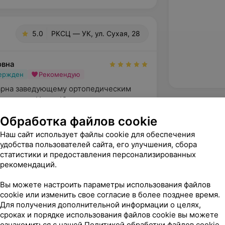
5.0
РКСЦ — УК, ул. Сухая, 28
овна
вержден
Рекомендую
арна заведующему ортопедическим 
моховцу Ивану Юрьевичу за 
 Спокойный, уравновешенн...
Обработка файлов cookie
 Сухая, 28
Наш сайт использует файлы cookie для обеспечения
удобства пользователей сайта, его улучшения, сбора
статистики и предоставления персонализированных
рекомендаций.
Вы можете настроить параметры использования файлов
cookie или изменить свое согласие в более позднее время.
Для получения дополнительной информации о целях,
сроках и порядке использования файлов cookie вы можете
ознакомиться с нашей
Политикой обработки файлов cookie