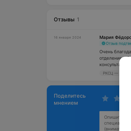
Отзывы
1
Мария Фёдор
16 января 2024
Отзыв подт
Очень благод
отделением Са
консультацию.
РКСЦ — УК, ул.
Поделитесь
мнением