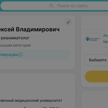
Поиск по сайту
ексей Владимирович
Ак
-реаниматолог
Ми
Высшая категория
твержден
Выберите 
ственный медицинский университет