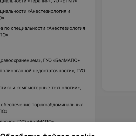
ециальности «Терапия», УО «БГМУ»
ециальности «Анестезиология и
О»
ра по специальности «Анестезиология
АПО»
здравоохранением», ГУО «БелМАПО»
 полиорганной недостаточности», ГУО
атика и компьютерные технологии»,
е обеспечение торакоабдоминальных
ПО»
ология», ГУО «БелМАПО»
ная терапия в отделениях