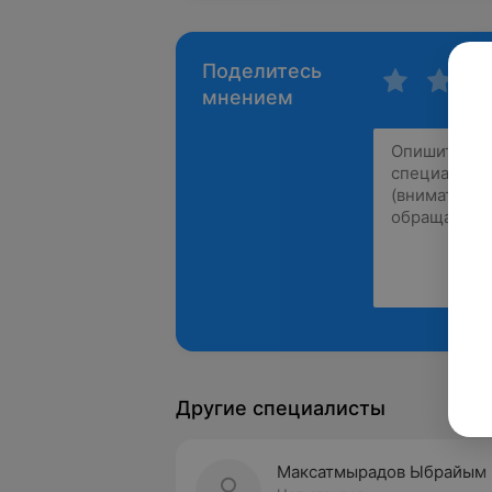
Поделитесь
мнением
Другие специалисты
Максатмырадов Ыбрайым