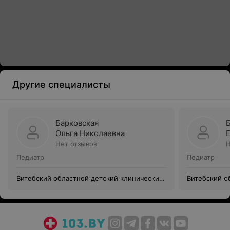
Другие специалисты
Барковская
Ольга Николаевна
Нет отзывов
Н
Педиатр
Педиатр
Витебский областной детский клинический
Витебский о
центр
центр