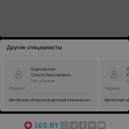
Другие специалисты
Барковская
Ольга Николаевна
Нет отзывов
Н
Педиатр
Педиатр
Витебский областной детский клинический
Витебский о
центр
центр