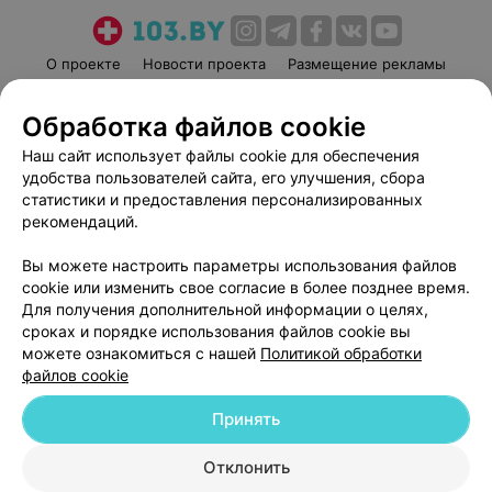
О проекте
Новости проекта
Размещение рекламы
Медицинский маркетинг
Публичный договор
Обработка файлов cookie
Пользовательское соглашение
Способы оплаты
Наш сайт использует файлы cookie для обеспечения
Вакансии
Партнеры
удобства пользователей сайта, его улучшения, сбора
Написать руководителю 103.by
статистики и предоставления персонализированных
Написать в поддержку
рекомендаций.
Персональные настройки cookie
Вы можете настроить параметры использования файлов
Обработка персональных данных
cookie или изменить свое согласие в более позднее время.
Для получения дополнительной информации о целях,
сроках и порядке использования файлов cookie вы
можете ознакомиться с нашей
Политикой обработки
файлов cookie
Принять
© 2026 ООО «Артокс Лаб», УНП 191700409
| 220012, Республика Беларусь,
г. Минск, улица Толбухина, 2, пом. 16 | help@103.by
Отклонить