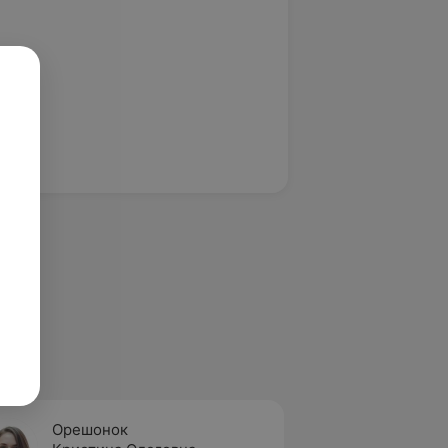
Орешонок
Клопо