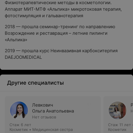
Физиотерапевтические методы в косметологии.
Аппарат МИТ-МТФ «Альпика» микротоковая терапия,
фотостимуляция и гальванотерапия
2018 — прошла семинар-тренинг по направлению
Возрождение и реставрация – летние пилинги
«Альпика»
2019 — прошла курс Неинвазивная карбокситерпия
DAEJOOMEDICAL
Другие специалисты
Левкович
Ольга Анатольевна
Н
Нет отзывов
Стаж 6 лет
Стаж 11 лет
Косметик • Медицинская сестра
Косметик