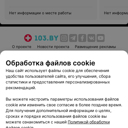
Нет информации о месте работы
Нет информа
О проекте
Новости проекта
Размещение рекламы
Медицинский маркетинг
Публичный договор
Обработка файлов cookie
Пользовательское соглашение
Способы оплаты
Наш сайт использует файлы cookie для обеспечения
Вакансии
Партнеры
удобства пользователей сайта, его улучшения, сбора
Написать руководителю 103.by
статистики и предоставления персонализированных
Написать в поддержку
рекомендаций.
Персональные настройки cookie
Вы можете настроить параметры использования файлов
Обработка персональных данных
cookie или изменить свое согласие в более позднее время.
Для получения дополнительной информации о целях,
сроках и порядке использования файлов cookie вы
можете ознакомиться с нашей
Политикой обработки
файлов cookie