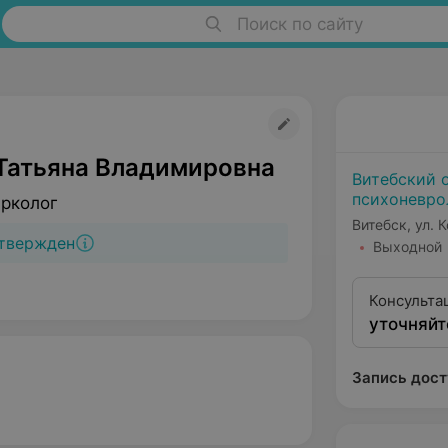
Поиск по сайту
 Татьяна Владимировна
Витебский 
психоневро
арколог
Витебск, ул. 
твержден
Выходной
Консульта
уточняйт
Запись дост