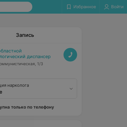
Избранное
Войти
Запись
областной
логический диспансер
Коммунистическая, 1/3
ция нарколога
е
упна только по телефону