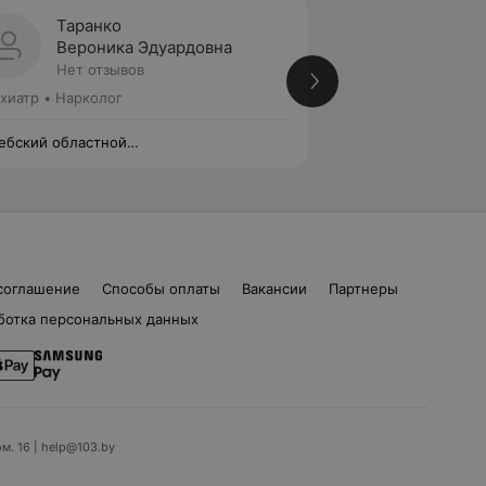
Таранко
Бояри
Вероника Эдуардовна
Анна 
Нет отзывов
Нет от
хиатр • Нарколог
Психиатр • Наркол
ебский областной
Витебский област
хоневрологический диспансер
психоневрологиче
соглашение
Способы оплаты
Вакансии
Партнеры
ботка персональных данных
ом. 16 | help@103.by