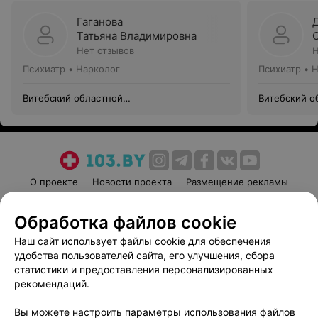
Гаганова
Татьяна Владимировна
Нет отзывов
Н
Психиатр • Нарколог
Психиатр • 
Витебский областной
Витебский о
психоневрологический диспансер
психоневрол
О проекте
Новости проекта
Размещение рекламы
Медицинский маркетинг
Публичный договор
Обработка файлов cookie
Пользовательское соглашение
Способы оплаты
Наш сайт использует файлы cookie для обеспечения
Вакансии
Партнеры
удобства пользователей сайта, его улучшения, сбора
Написать руководителю 103.by
статистики и предоставления персонализированных
Написать в поддержку
рекомендаций.
Персональные настройки cookie
Вы можете настроить параметры использования файлов