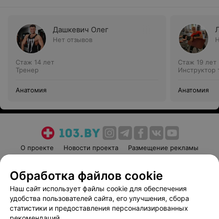
Дашкевич Олег
Нет отзывов
Н
Стаж 14 лет
Стаж 19 лет
Тренер
Инструктор 
Анатомия
Анатомия
О проекте
Новости проекта
Размещение рекламы
Медицинский маркетинг
Публичный договор
Обработка файлов cookie
Пользовательское соглашение
Способы оплаты
Наш сайт использует файлы cookie для обеспечения
Вакансии
Партнеры
удобства пользователей сайта, его улучшения, сбора
Написать руководителю 103.by
статистики и предоставления персонализированных
Написать в поддержку
рекомендаций.