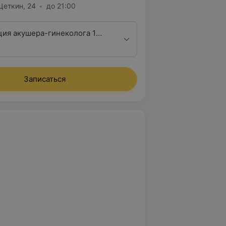
 Цеткин, 24
до 21:00
ция акушера-гинеколога 1
ционной категории
Записаться