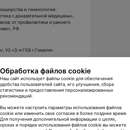
акушерства и гинекологии:
ктика с доказательной медицины»,
нов: от профилактики и раннего
нию», РФ
г, УЗ «3-я ГКБ г.Гомеля»
г, УЗ «6-я ГКБ» г.Минск
Обработка файлов cookie
екологическим отделением, УЗ «6-я
Наш сайт использует файлы cookie для обеспечения
удобства пользователей сайта, его улучшения, сбора
ического отделения, Дорожная
статистики и предоставления персонализированных
рекомендаций.
лог, МЦ «ЛОДЭ»
Вы можете настроить параметры использования файлов
я — акушер-гинеколог МЦ «МедАвеню»
cookie или изменить свое согласие в более позднее время.
Для получения дополнительной информации о целях,
инеколог МЦ
«Клиника Каскад»
сроках и порядке использования файлов cookie вы можете