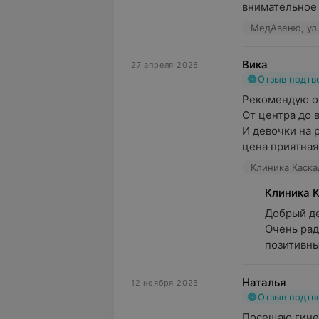
внимательное 
МедАвеню, ул.
Вика
27 апреля 2026
Отзыв подт
Рекомендую оч
От центра до в
И девочки на р
цена приятна
Клиника Каскад
Клиника 
Добрый де
Очень рад
позитивны
Наталья
12 ноября 2025
Отзыв подт
Посещаю гинек