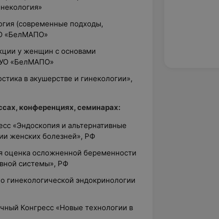
инекология»
огия (современные подходы,
УО «БелМАПО»
екции у женщин с основами
ГУО «БелМАПО»
остика в акушерстве и гинекологии»,
сах, конференциях, семинарах:
есс «Эндоскопия и альтернативные
ии женских болезней», РФ
ая оценка осложненной беременности
ивной системы», РФ
 по гинекологической эндокринологии
учный Конгресс «Новые технологии в