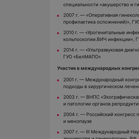
специальности «акушерство и г
2007 г. — «Оперативная гинекол
профилактика осложнений)», Г
2010 г. — «Урогенитальные инф
кольпоскопии.ВИЧ инфекции», 
2014 г. — «Ультразвуковая диагн
ГУО «БелМАПО»
Участие в международных конгрес
2001 г. — Международный конгр
подходы в хирургическом лечен
2003 г. — ВНПС «Эхографическ
и патологии органов репродукт
2004 г. — Российский конгресс
и менопаузе
2007 г. — III Международный На
акушерстве и гинекологии», РФ