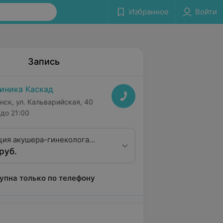
Избранное
Войти
Запись
иника Каскад
нск, ул. Кальварийская, 40
до 21:00
ция акушера-гинеколога
руб.
алификационной категории
упна только по телефону