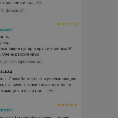
отношение и по...
 К. Цеткин, 24
вержден
ень.

рача.

есепшене супер и врач и клиника. И 
я. Очень рекомендую
, ул. Кальварийская, 40
Каскад
нь.  Спасибо за отзыв и рекомендацию! 
ы, что визит оставил исключительно 
е эмоции, а наши цен...
вержден
олога Татьяну Николаевну Гирееву 