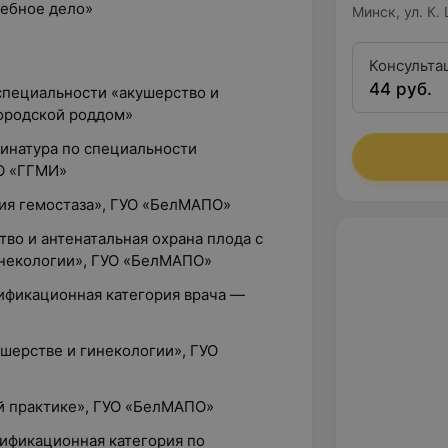
чебное дело»
Минск, ул. К.
Консульта
44 руб.
квалифика
 специальности «акушерство и
городской роддом»
динатура по специальности
УО «ГГМИ»
гия гемостаза», ГУО «БелМАПО»
тво и антенатальная охрана плода с
инекологии», ГУО «БелМАПО»
лификационная категория врача —
ушерстве и гинекологии», ГУО
ой практике», ГУО «БелМАПО»
лификационная категория по