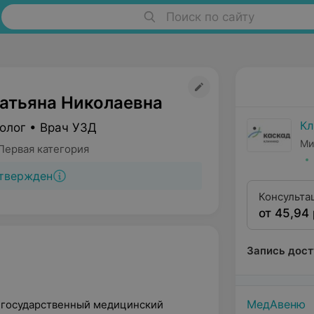
Поиск по сайту
Татьяна Николаевна
Кл
олог • Врач УЗД
Ми
Первая категория
твержден
Консульта
от 45,94 
первой кв
Запись дост
МедАвеню
й государственный медицинский