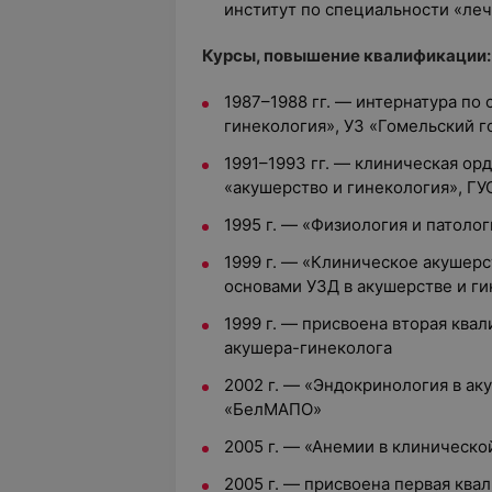
институт по специальности «ле
Курсы, повышение квалификации:
1987–1988 гг. — интернатура по
гинекология», УЗ «Гомельский 
1991–1993 гг. — клиническая ор
«акушерство и гинекология», Г
1995 г. — «Физиология и патоло
1999 г. — «Клиническое акушерс
основами УЗД в акушерстве и г
1999 г. — присвоена вторая ква
акушера-гинеколога
2002 г. — «Эндокринология в ак
«БелМАПО»
2005 г. — «Анемии в клиническ
2005 г. — присвоена первая ква