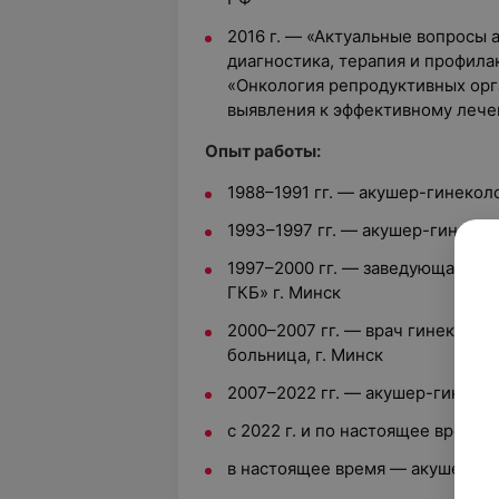
2016 г. — «Актуальные вопросы 
диагностика, терапия и профила
«Онкология репродуктивных орга
выявления к эффективному лече
Опыт работы:
1988–1991 гг. — акушер-гинеколо
1993–1997 гг. — акушер-гинеколо
1997–2000 гг. — заведующая гин
ГКБ» г. Минск
2000–2007 гг. — врач гинеколог
больница, г. Минск
2007–2022 гг. — акушер-гинеко
с 2022 г. и по настоящее врем
в настоящее время — акушер-г