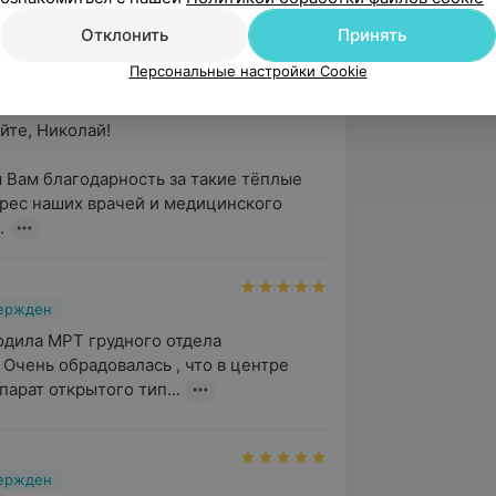
центру Ортоклиник. Отличные 
Отклонить
Принять
се грамотно, чётко, быстро. ...
Персональные настройки Cookie
ик
те, Николай!

Вам благодарность за такие тёплые 
дрес наших врачей и медицинского 
.
вержден
одила МРТ грудного отдела 
Очень обрадовалась , что в центре 
парат открытого тип...
вержден