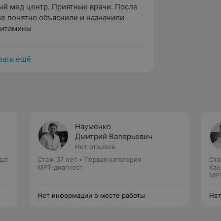
й мед центр. Приятные врачи. После 
е понятно объяснили и назначили 
витамины
зать ещё
Науменко
Дмитрий Валерьевич
Нет отзывов
дат
Стаж 37 лет
•
Первая категория
Ста
МРТ-диагност
Кан
МРТ
Нет информации о месте работы
Нет