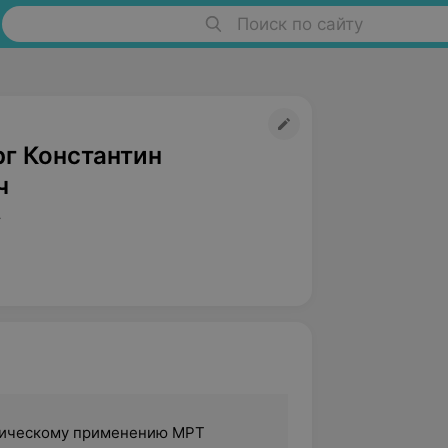
Поиск по сайту
рг Константин
ч
т
ническому применению МРТ