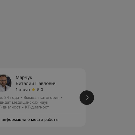
Марчук
Якжик
Виталий Павлович
Игорь
1 отзыв
5.0
6 отзы
ж 34 года
•
Высшая категория
•
Стаж 18 лет
•
Высш
дидат медицинских наук
МРТ-диагност
-диагност • КТ-диагност
 информации о месте работы
Нет информации о