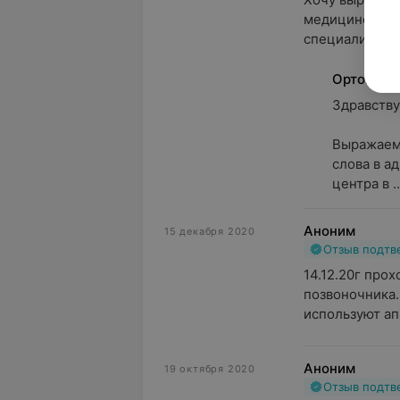
медицинскому 
специалисты, в
Ортоклин
Здравствуй
Выражаем 
слова в а
центра в ..
Аноним
15 декабря 2020
Отзыв подт
14.12.20г прох
позвоночника. 
используют ап
Аноним
19 октября 2020
Отзыв подт