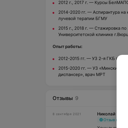
2012 г., 2017 г. — Курсы БелМА
2014-2020 гг. — Аспирантура на
лучевой терапии БГМУ
2015 г., 2018 г. — Стажировка п
Университетской клинике г.Вюр
Опыт работы:
2012-2015 гг. — УЗ 2-я ГКБ г.Ми
2015-2020 гг. — УЗ «Минский г
диспансер», врач МРТ
Отзывы
9
Николай
8 сентября 2021
Отзыв подт
Хочу выразить