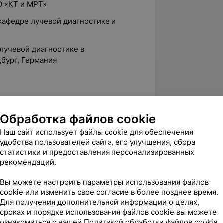
ПО «КТ и МРТ»
 кафедре лучевой диагностике и
о лучевой диагностике в
цбург, Германия
нска, врач-рентгенолог (КТ, МРТ)
Обработка файлов cookie
ородской клинический онкологический
Наш сайт использует файлы cookie для обеспечения
удобства пользователей сайта, его улучшения, сбора
статистики и предоставления персонализированных
рекомендаций.
Вы можете настроить параметры использования файлов
cookie или изменить свое согласие в более позднее время.
Для получения дополнительной информации о целях,
вержден
Рекомендую
сроках и порядке использования файлов cookie вы можете
ознакомиться с нашей
Политикой обработки файлов cookie
 огромную благодарность 