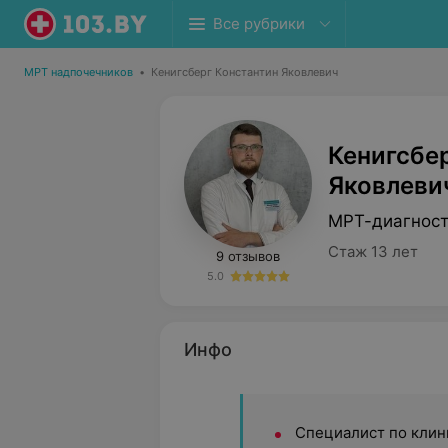
Все рубрики
МРТ надпочечников
•
Кенигсберг Константин Яковлевич
Кенигсбе
Яковлеви
МРТ-диагнос
Стаж 13 лет
9 отзывов
5.0
Инфо
Специалист по кли