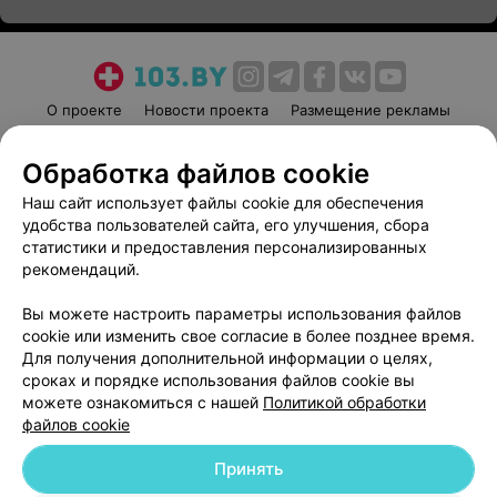
О проекте
Новости проекта
Размещение рекламы
Медицинский маркетинг
Публичный договор
Обработка файлов cookie
Пользовательское соглашение
Способы оплаты
Наш сайт использует файлы cookie для обеспечения
Вакансии
Партнеры
удобства пользователей сайта, его улучшения, сбора
Написать руководителю 103.by
статистики и предоставления персонализированных
Написать в поддержку
рекомендаций.
Персональные настройки cookie
Вы можете настроить параметры использования файлов
Обработка персональных данных
cookie или изменить свое согласие в более позднее время.
Для получения дополнительной информации о целях,
сроках и порядке использования файлов cookie вы
можете ознакомиться с нашей
Политикой обработки
файлов cookie
Принять
© 2026 ООО «Артокс Лаб», УНП 191700409
| 220012, Республика Беларусь,