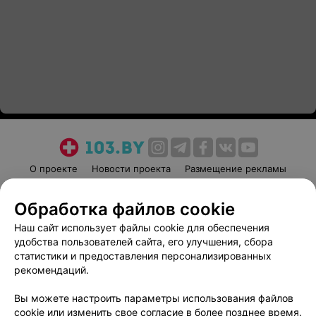
О проекте
Новости проекта
Размещение рекламы
Медицинский маркетинг
Публичный договор
Обработка файлов cookie
Пользовательское соглашение
Способы оплаты
Наш сайт использует файлы cookie для обеспечения
Вакансии
Партнеры
удобства пользователей сайта, его улучшения, сбора
Написать руководителю 103.by
статистики и предоставления персонализированных
Написать в поддержку
рекомендаций.
Персональные настройки cookie
Вы можете настроить параметры использования файлов
Обработка персональных данных
cookie или изменить свое согласие в более позднее время.