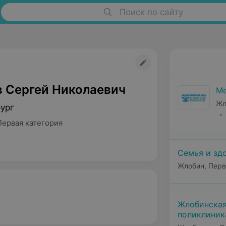
Поиск по сайту
 Сергей Николаевич
Ме
Жл
рург
Первая категория
Семья и зд
Жлобин, Перв
Жлобинская
поликлиник