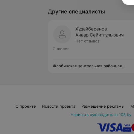
Другие специалисты
Худайберенов
Анвар Сейитгулыович
Нет отзывов
Онколог
Жлобинская центральная районная
поликлиника
О проекте
Новости проекта
Размещение рекламы
М
Написать руководителю 103.by