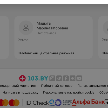
Мишота
Марина Игоревна
Нет отзывов
Хирург
Хир
Жлобинская центральная районная
Жло
поликлиника
пол
едицинский маркетинг
Публичный договор
Пользовательское 
Написать в поддержку
Персональные настройки cookie
Обра