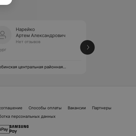
Нарейко
Люби
Артем Александрович
Олег 
Нет отзывов
Нет от
ург
Стаж 31 год
•
Высш
Хирург
бинская центральная районная
Семья и здоровье
иклиника
соглашение
Способы оплаты
Вакансии
Партнеры
ботка персональных данных