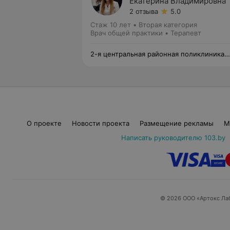
Екатерина Владимировна
2 отзыва
5.0
Стаж 10 лет
•
Вторая категория
Врач общей практики • Терапевт
2-я центральная районная поликлиника
Фрунзенского района
О проекте
Новости проекта
Размещение рекламы
М
Написать руководителю 103.by
© 2026 ООО «Артокс Ла