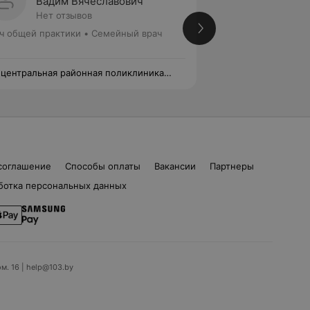
Вадим Вячеславович
Илона
Нет отзывов
Нет от
ч общей практики • Семейный врач
Врач общей практ
 центральная районная поликлиника
2-я центральная р
нзенского района
Фрунзенского рай
соглашение
Способы оплаты
Вакансии
Партнеры
ботка персональных данных
ом. 16 | help@103.by