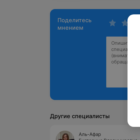
Поделитесь
мнением
Другие специалисты
Аль-Афар