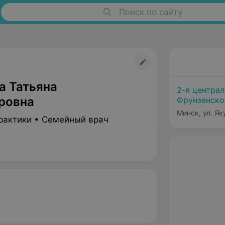
Поиск по сайту
а Татьяна
2-я центра
ровна
Фрунзенско
Минск, ул. Як
рактики • Семейный врач