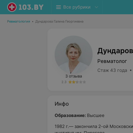
Все рубрики
Ревматология
•
Дундарова Галина Георгиевна
Дундаров
Ревматолог
Стаж 43 года •
3 отзыва
2.3
Инфо
Образование:
Высшее
1982 г.— закончила 2-ой Московск
институт им. Пирогова