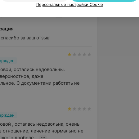
обращался в вашу клинику,к врачу 
Персональные настройки Cookie
ундаровой Галине Георгиевне. 
иалист, внимательно...
рация
спасибо за ваш отзыв!
вержден
овой, остались недовольны. 
ерхностное, даже 
ьное. С документами работать не 
вержден
овой , осталась недовольна, очень 
 отношение, лечение нормально не 
акого дообсле...