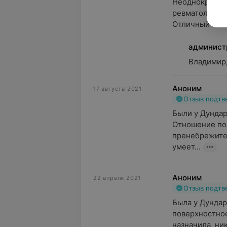
Неоднократно 
ревматологу Д
Отличный спец
админист
Владимир,
Аноним
17 августа 2021
Отзыв подт
Были у Дундар
Отношение пов
пренебрежител
умеет...
Аноним
22 апреля 2021
Отзыв подт
Была у Дундар
поверхностное
назначила, ник