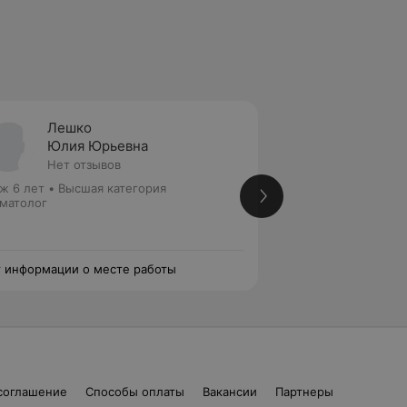
Лешко
Месни
Юлия Юрьевна
Ирина
Нет отзывов
Нет от
ж 6 лет
•
Высшая категория
Стаж 39 лет
•
Выс
матолог
медицинских наук
Ревматолог • Тера
Кардиоревматолог
 информации о месте работы
Нет информации о
соглашение
Способы оплаты
Вакансии
Партнеры