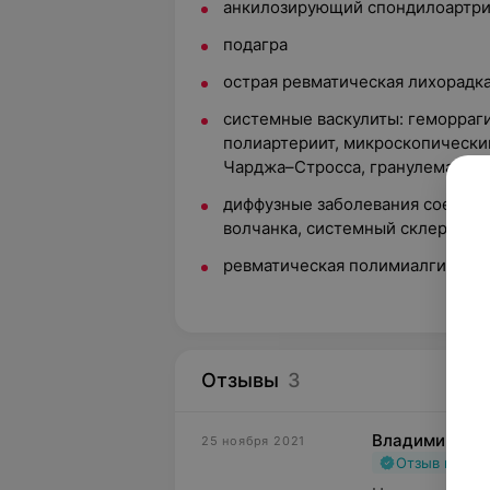
анкилозирующий спондилоартрит
подагра
острая ревматическая лихорадк
системные васкулиты: геморраги
полиартериит, микроскопический
Чарджа–Стросса, гранулематоз В
диффузные заболевания соедини
волчанка, системный склероз, б
ревматическая полимиалгия
Отзывы
3
Владимир
25 ноября 2021
Отзыв подт