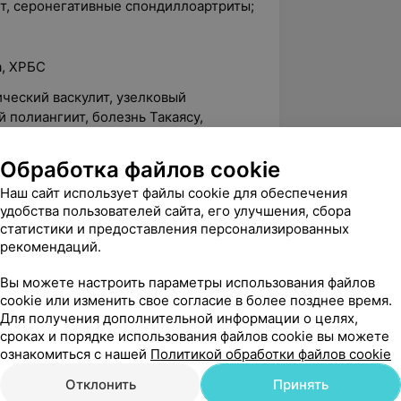
, серонегативные спондиллоартриты;
а, ХРБС
ческий васкулит, узелковый
 полиангиит, болезнь Такаясу,
егенера, болезнь Хортона и другие
Обработка файлов cookie
тельной ткани: системная красная
олезнь Шегрена, полимиозит и другие
Наш сайт использует файлы cookie для обеспечения
удобства пользователей сайта, его улучшения, сбора
статистики и предоставления персонализированных
рекомендаций.
Вы можете настроить параметры использования файлов
cookie или изменить свое согласие в более позднее время.
Для получения дополнительной информации о целях,
сроках и порядке использования файлов cookie вы можете
ознакомиться с нашей
Политикой обработки файлов cookie
вержден
Отклонить
Принять