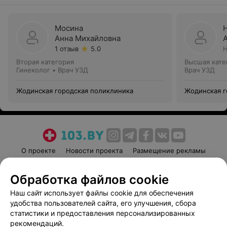
Мосина
Анна Михайловна
1 отзыв
5.0
Н
Вторая категория
Высшая кате
Гинеколог • Врач УЗД
Врач УЗД
Жодинская городская поликлиника
Жодинская г
О проекте
Новости проекта
Размещение рекламы
Медицинский маркетинг
Публичный договор
Обработка файлов cookie
Пользовательское соглашение
Способы оплаты
Наш сайт использует файлы cookie для обеспечения
Вакансии
Партнеры
удобства пользователей сайта, его улучшения, сбора
Написать руководителю 103.by
статистики и предоставления персонализированных
Написать в поддержку
рекомендаций.