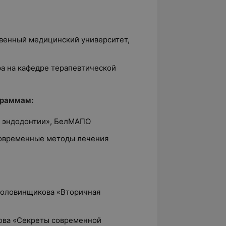
твенный медицинский университет,
ра на кафедре терапевтической
граммам:
й эндодонтии», БелМАПО
Современные методы лечения
 Половинщикова «Вторичная
кова «Секреты современной