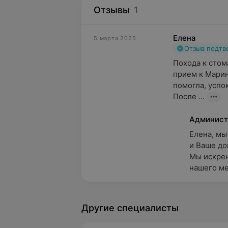
Отзывы
1
Елена
5 марта 2025
Отзыв подт
Похода к стома
прием к Марин
помогла, успок
После ...
Админист
Елена, мы
и Ваше дов
Мы искрен
нашего ме
Другие специалисты