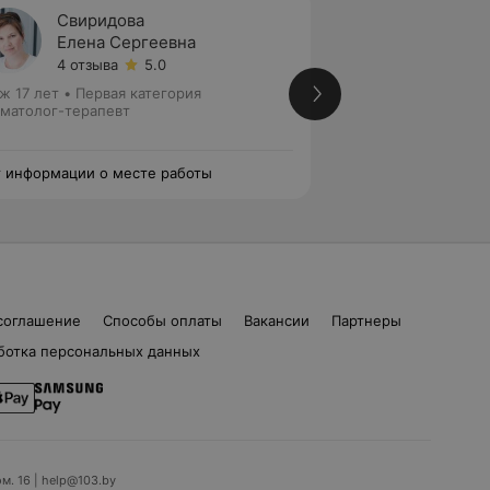
Свиридова
Куров
Елена Сергеевна
Залин
4 отзыва
5.0
5 отзы
ж 17 лет
•
Первая категория
Стаж 19 лет
•
Перв
матолог-терапевт
Стоматолог-терап
эндодонтист
 информации о месте работы
Нет информации о
соглашение
Способы оплаты
Вакансии
Партнеры
ботка персональных данных
ом. 16 | help@103.by