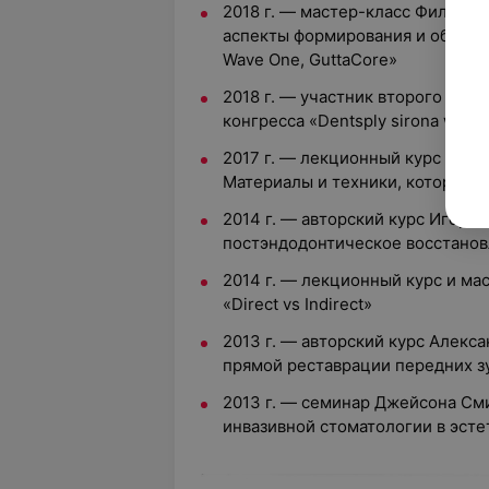
2018 г. — мастер-класс Филипп
аспекты формирования и обтурац
Wave One, GuttaCore»
2018 г. — участник второго ме
конгресса «Dentsply sirona world
2017 г. — лекционный курс Walt
Материалы и техники, которые в
2014 г. — авторский курс Игоря 
постэндодонтическое восстанов
2014 г. — лекционный курс и мас
«Direct vs Indirect»
2013 г. — авторский курс Алекс
прямой реставрации передних з
2013 г. — семинар Джейсона Сми
инвазивной стоматологии в эсте