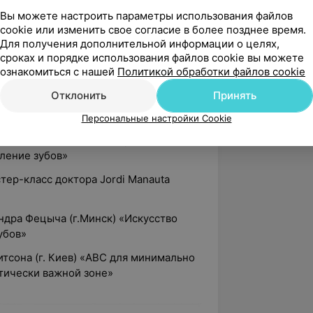
о Сантарканжело «Клинические
Вы можете настроить параметры использования файлов
ии корневых каналов: ProTaper Next,
cookie или изменить свое согласие в более позднее время.
Для получения дополнительной информации о целях,
сроках и порядке использования файлов cookie вы можете
ждународного стоматологического
ознакомиться с нашей
Политикой обработки файлов cookie
 СНГ 2018», г. Москва
Отклонить
Принять
er Dias «Перфекционизм в реставрации.
лияют на результат»
Персональные настройки Cookie
Ноенко (г.Минск) «Коффердам и
ление зубов»
тер-класс доктора Jordi Manauta
андра Фецыча (г.Минск) «Искусство
убов»
тсона (г. Киев) «ABC для минимально
тически важной зоне»