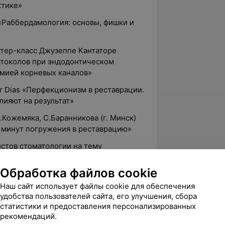
ктике»
 «Раббердамология: основы, фишки и
стер-класс Джузеппе Кантаторе
токолов при эндодонтическом
омией корневых каналов»
er Dias «Перфекционизм в реставрации.
лияют на результат»
.Кожемяка, С.Баранникова (г. Минск)
 минут погружения в реставрацию»
стов стоматологии на тему
гии»
Обработка файлов cookie
ора Щербакова «Дзен-курс по
овых зубов»
Наш сайт использует файлы cookie для обеспечения
удобства пользователей сайта, его улучшения, сбора
ь Гранота «Клиника боли лица и
статистики и предоставления персонализированных
рекомендаций.