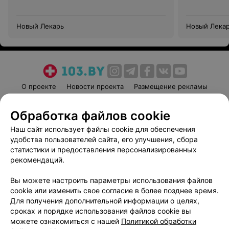
Новый Лекарь
Новый Лека
О проекте
Новости проекта
Размещение рекламы
Медицинский маркетинг
Публичный договор
Обработка файлов cookie
Пользовательское соглашение
Способы оплаты
Наш сайт использует файлы cookie для обеспечения
Вакансии
Партнеры
удобства пользователей сайта, его улучшения, сбора
Написать руководителю 103.by
статистики и предоставления персонализированных
Написать в поддержку
рекомендаций.
Персональные настройки cookie
Вы можете настроить параметры использования файлов
Обработка персональных данных
cookie или изменить свое согласие в более позднее время.
Для получения дополнительной информации о целях,
сроках и порядке использования файлов cookie вы
можете ознакомиться с нашей
Политикой обработки