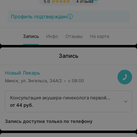
5.0
4 отзыва
Профиль подтвержден
Запись
Инфо
Отзывы
На карте
Запись
Новый Лекарь
Минск, ул. Энгельса, 34А/2
с 08:00
Консультация акушера-гинеколога первой
квалификационной категории
от 44 руб.
Запись доступна только по телефону