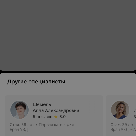
Другие специалисты
Шемель
Алла Александровна
5 отзывов
5.0
8
Стаж 39 лет
•
Первая категория
Стаж 29 лет
Врач УЗД
Врач УЗД • 