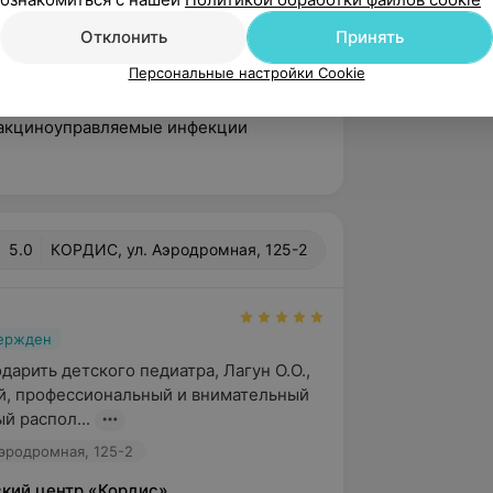
родный медицинский форум
Отклонить
Принять
ктика, диагностика и лечение
Персональные настройки Cookie
зраста»
Вакциноуправляемые инфекции
5.0
КОРДИС, ул. Аэродромная, 125-2
вержден
арить детского педиатра, Лагун О.О., 
, профессиональный и внимательный 
й распол...
эродромная, 125-2
кий центр «Кордис»