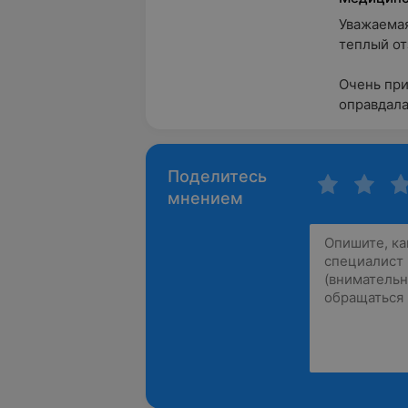
Уважаемая
теплый отзы
Очень при
оправдала 
Поделитесь
мнением