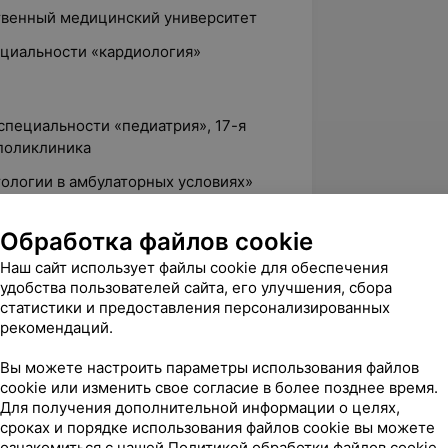
ственный медицинский университет
ециальности «кардиология»
 специальности «педиатрия», 17-я
 поликлиника
тологии в амбулаторных условиях»
ского кардиолога», НАН Беларуси
Обработка файлов cookie
актика и лечение неинфекционных
Наш сайт использует файлы cookie для обеспечения
удобства пользователей сайта, его улучшения, сбора
ы к диагностике и лечению
статистики и предоставления персонализированных
щения и опорно-двигательной
рекомендаций.
Вы можете настроить параметры использования файлов
огии диагностики, лечения
cookie или изменить свое согласие в более позднее время.
лочной железы у детей и подростков»
Для получения дополнительной информации о целях,
сроках и порядке использования файлов cookie вы можете
усе»
ознакомиться с нашей
Политикой обработки файлов cookie