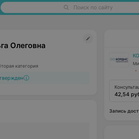
Поиск по сайту
ьга Олеговна
К
Ми
Вторая категория
твержден
Консульта
42,54 ру
квалифика
Запись дост