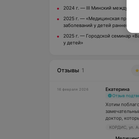
2024 г. — III Минский междуна
2025 г. — «Медицинская профила
заболеваний у детей раннего во
2025 г. — Городской семинар «
у детей»
Отзывы
1
Екатерина
16 февраля 2026
Отзыв подт
Хотим поблагод
замечательный
доктор, которы
КОРДИС, ул. А
Медицинс