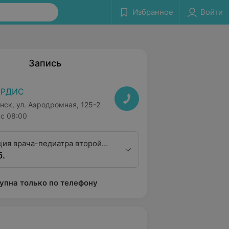
Избранное
Войти
Запись
ОРДИС
нск, ул. Аэродромная, 125-2
с 08:00
ция врача-педиатра второй
б.
ционной категории
упна только по телефону