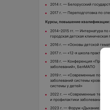
2014 г. — Белорусский государ
2017 г. — Переподготовка по сп
Курсы, повышение квалификации:
2014–2015 гг. — Интернатура по
городская детская клиническая
2016 г. — «Основы детской гема
2017 г. — «12-я школа практиче
2018 г. — Конференция «Профил
заболеваний», БелМАПО
2019 г. — «Современные подход
заболеваний системы кровообра
системы у детей»
2022 г. — «Современные технол
и профилактики заболеваний мо
2023 г. — Форум «Дыхание в фок