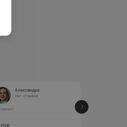
Александра
Евген
Нет отзывов
1 отзыв
ссажист
Стаж 1 год
Массажист
 (Ска)
Ska (Ска)