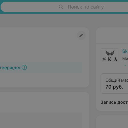
Поиск по сайту
Sk
Ми
твержден
Общий мас
70 руб.
минут
Запись дост