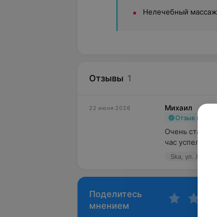
Нелечебный массаж
Отзывы
1
Михаил
22 июня 2026
Отзыв подт
Очень старате
час успели пр
Ska, ул. Леони
Поделитесь
мнением