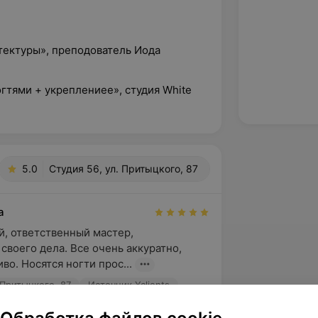
тектуры», преподователь Иода
огтями + укреплениее», студия White
5.0
Студия 56, ул. Притыцкого, 87
а
, ответственный мастер, 
своего дела. Все очень аккуратно, 
во. Носятся ногти прос...
 Притыцкого, 87
Источник Yclients