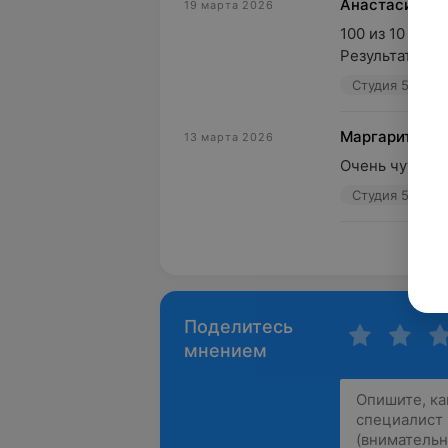
Анастасия
19 марта 2026
100 из 10 :)

Результат вел
Студия 56, ул.
Маргарита
13 марта 2026
Очень чуткая,
Студия 56, ул.
Пока
Поделитесь
мнением