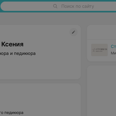
Поиск по сайту
 Ксения
Ст
юра и педикюра
Ми
го педикюра