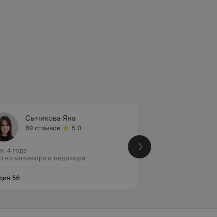
Сычикова Яна
Макее
89 отзывов
5.0
Нет от
ж 4 года
Стаж 2 года
тер маникюра и педикюра
Мастер маникюра 
дия 56
Студия 56