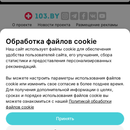
О проекте
Новости проекта
Размещение рекламы
Медицинский маркетинг
Публичный договор
Обработка файлов cookie
Пользовательское соглашение
Способы оплаты
Наш сайт использует файлы cookie для обеспечения
Вакансии
Партнеры
удобства пользователей сайта, его улучшения, сбора
Написать руководителю 103.by
статистики и предоставления персонализированных
Написать в поддержку
рекомендаций.
Персональные настройки cookie
Вы можете настроить параметры использования файлов
Обработка персональных данных
cookie или изменить свое согласие в более позднее время.
Для получения дополнительной информации о целях,
сроках и порядке использования файлов cookie вы
можете ознакомиться с нашей
Политикой обработки
файлов cookie
Принять
© 2026 ООО «Артокс Лаб», УНП 191700409
| 220012, Республика Беларусь,
г. Минск, улица Толбухина, 2, пом. 16 | help@103.by