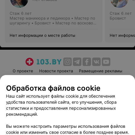
Стаж 6 лет
Стаж 6 лет
Мастер маникюра и педикюра • Мастер по
Бровист
шугарингу • Бровист • Мастер по восковой
депиляции
Нет информации о месте работы
Нет информа
О проекте
Новости проекта
Размещение рекламы
Медицинский маркетинг
Публичный договор
Обработка файлов cookie
Пользовательское соглашение
Способы оплаты
Наш сайт использует файлы cookie для обеспечения
Вакансии
Партнеры
удобства пользователей сайта, его улучшения, сбора
Написать руководителю 103.by
статистики и предоставления персонализированных
Написать в поддержку
рекомендаций.
Персональные настройки cookie
Вы можете настроить параметры использования файлов
Обработка персональных данных
cookie или изменить свое согласие в более позднее время.