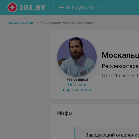
Все рубрики
Гирудотерапевт
•
Москальцев Алексей Сергеевич
Москальц
Рефлексотера
Стаж 15 лет • П
Нет отзывов
Оставить
первый отзыв
Инфо
Заведующий отделени