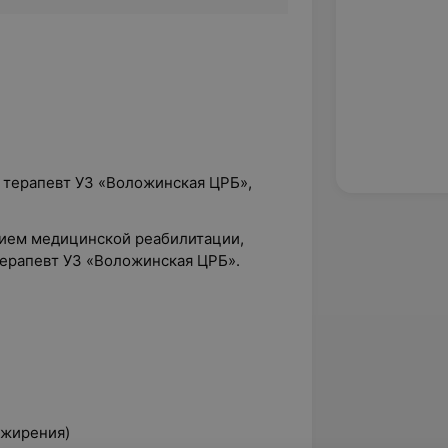
ый терапевт УЗ «Воложинская ЦРБ»,
нием медицинской реабилитации,
терапевт УЗ «Воложинская ЦРБ».
й
ожирения)