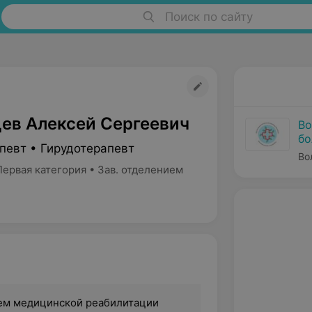
Поиск по сайту
ев Алексей Сергеевич
Во
бо
певт • Гирудотерапевт
Во
ервая категория • Зав. отделением
ем медицинской реабилитации