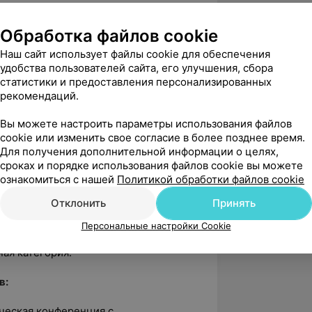
Обработка файлов cookie
Наш сайт использует файлы cookie для обеспечения
удобства пользователей сайта, его улучшения, сбора
икации:
статистики и предоставления персонализированных
рекомендаций.
я в терапии»;
Вы можете настроить параметры использования файлов
ая категория;
cookie или изменить свое согласие в более позднее время.
Для получения дополнительной информации о целях,
апия»;
сроках и порядке использования файлов cookie вы можете
ознакомиться с нашей
Политикой обработки файлов cookie
ефлексотерапии, ГУО «БелМАПО»;
Отклонить
Принять
ие реабилитационные технологии»;
Персональные настройки Cookie
 вертеброневрологических синдромов»;
ная категория.
в:
ческая конференция с