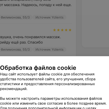
от массажа. Надеюсь, попаду к ней еще. 
 Филимонова, 55/3
Источник Yclients
вушка, очень понравился массаж. 
прийду ещё раз. Спасибо
 Филимонова, 55/3
Источник Yclients
Обработка файлов cookie
ки на сеансе микс-массажа впервые и 
Наш сайт использует файлы cookie для обеспечения
ь довольна оказанной услугой. 
удобства пользователей сайта, его улучшения, сбора
ерски проработа...
статистики и предоставления персонализированных
 Филимонова, 55/3
Источник Yclients
рекомендаций.
Вы можете настроить параметры использования файлов
cookie или изменить свое согласие в более позднее время.
Для получения дополнительной информации о целях,