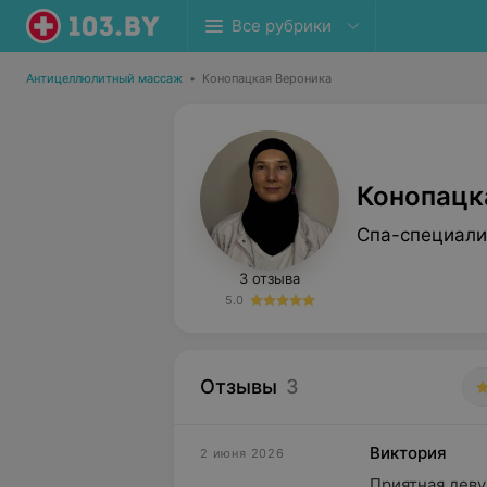
Все рубрики
Антицеллюлитный массаж
•
Конопацкая Вероника
Конопацк
Спа-специали
3 отзыва
5.0
Отзывы
3
Виктория
2 июня 2026
Приятная деву