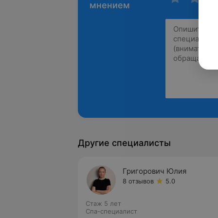
мнением
Другие специалисты
Григорович Юлия
8 отзывов
5.0
Стаж 5 лет
Спа-специалист