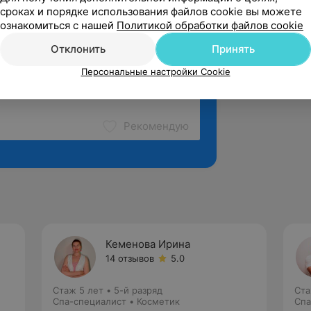
сроках и порядке использования файлов cookie вы можете
ознакомиться с нашей
Политикой обработки файлов cookie
Отклонить
Принять
Персональные настройки Cookie
Рекомендую
Кеменова Ирина
14 отзывов
5.0
Стаж 5 лет
•
5-й разряд
Ста
Спа-специалист • Косметик
Спа