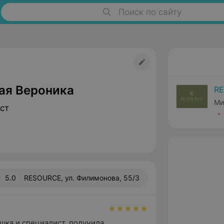
Поиск по сайту
ая Вероника
R
Ми
ст
5.0
RESOURCE, ул. Филимонова, 55/3
шка и специалист, получила 