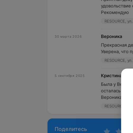
удовольствие 
Рекомендую
RESOURCE, ул.
Вероника
30 марта 2026
Прекрасная де
Уверена, что 
RESOURCE, ул.
Кристина
5 сентября 2025
Была у Верони
осталась очен
Вероника маст
RESOURCE, ул.
Поделитесь