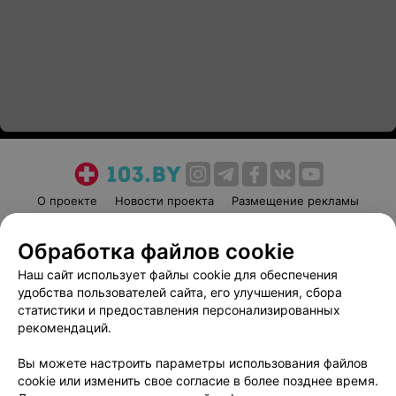
О проекте
Новости проекта
Размещение рекламы
Медицинский маркетинг
Публичный договор
Обработка файлов cookie
Пользовательское соглашение
Способы оплаты
Наш сайт использует файлы cookie для обеспечения
Вакансии
Партнеры
удобства пользователей сайта, его улучшения, сбора
Написать руководителю 103.by
статистики и предоставления персонализированных
Написать в поддержку
рекомендаций.
Персональные настройки cookie
Вы можете настроить параметры использования файлов
Обработка персональных данных
cookie или изменить свое согласие в более позднее время.