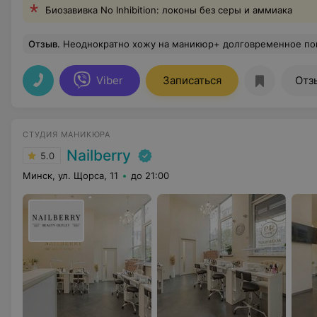
Биозавивка No Inhibition: локоны без серы и аммиака
Отзыв
.
Неоднократно хожу на маникюр+ долговременное покрытие- всегда самые лучшие впечатления. Вежливые и профессиональные мастера. Раннее т
Viber
Записаться
Отз
СТУДИЯ МАНИКЮРА
Nailberry
5.0
Минск, ул. Щорса, 11
до 21:00