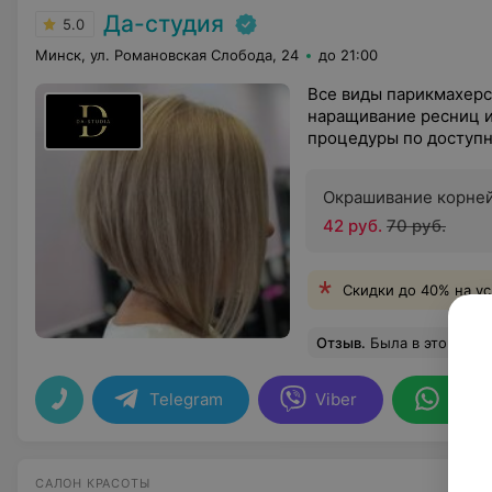
Да-студия
5.0
Минск, ул. Романовская Слобода, 24
до 21:00
Все виды парикмахерск
наращивание ресниц 
процедуры по доступ
Окрашивание корне
42 руб.
70 руб.
Скидки до 40% на ус
Отзыв
.
Была в этом салоне у мастера Татьяны, она очень х
Telegram
Viber
What
САЛОН КРАСОТЫ