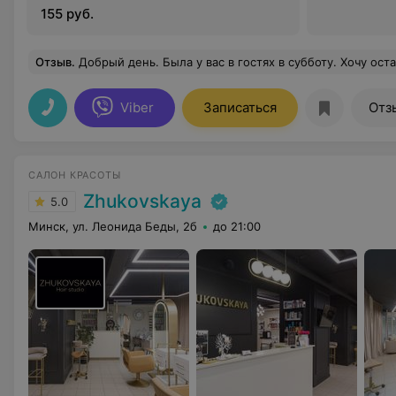
155 руб.
Отзыв
.
Добрый день. Была у вас в гостях в субботу. Хочу оставить отзыв о вашем сказочном салоне! Атмосфера обитает такая у вас, как будто я уже целую вечность к вам хожу! Кристина администратор - очень доброжелательна, позитивна и профессиональна! Ни на секунду не присела... По-моему стула изначально не предполагалось за не надобностью!А какой вкуснейший кофе она готовит!!! Причём, на минуточку, кофе принесли в шикарнейшей посуде Villeroy@boch!!!! Интерьер салона на столько впечатляет, что во время стрижки неоднократно закрадывалось сомнение по оплате, боялась, что нолик случайно пропустила))))) И, конечно,
Viber
Записаться
Отз
САЛОН КРАСОТЫ
Zhukovskaya
5.0
Минск, ул. Леонида Беды, 2б
до 21:00