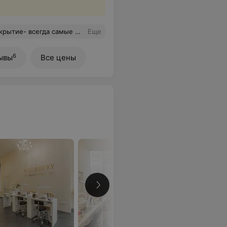
ам же делала стрижку и окраску- всё отлично. Рекомендую.
Еще
6
ывы
Все цены