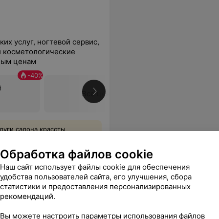
их услуг, ногтевой сервис,
и косметологические
ным ценам
-
40
%
й
Все цены
луги салона красоты
Обработка файлов cookie
орошо стрижет, а также отлично красит, осталась довольна ее работой!
Еще
Наш сайт использует файлы cookie для обеспечения
удобства пользователей сайта, его улучшения, сбора
sApp
статистики и предоставления персонализированных
рекомендаций.
Вы можете настроить параметры использования файлов