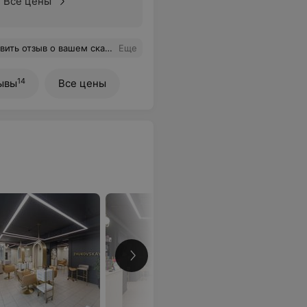
Все цены
 мастер Татьяна! - индивидуальный подход сугубо под мой образ, новая и современная техника стрижки (я такое видела только в роликах в Инстаграмм) и конечно масса рекомендаций и советов!!!! Спасибо за сказку и заряд эмоций!! Я теперь однозначно ваша навсегда!!!
Еще
14
ывы
Все цены