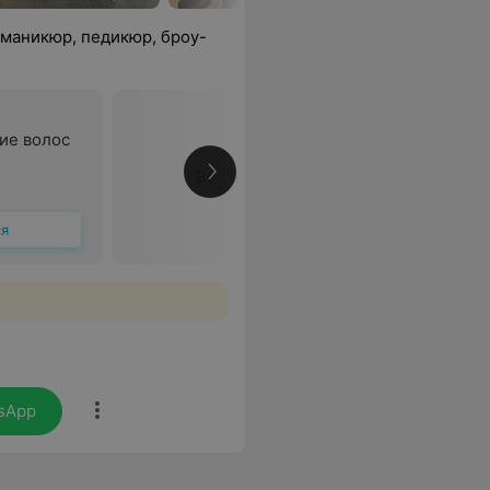
 маникюр, педикюр, броу-
ие волос
Все цены
ся
sApp