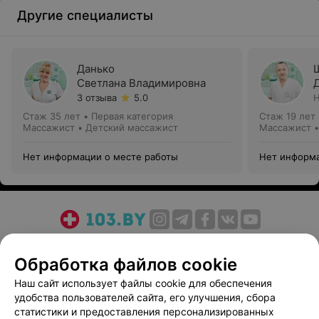
Другие специалисты
Данько
Светлана Владимировна
3 отзыва
5.0
Н
Стаж 35 лет
•
Первая категория
Стаж 19 лет
Массажист • Детский массажист
Массажист •
Нет информации о месте работы
Нет информа
О проекте
Новости проекта
Размещение рекламы
Обработка файлов cookie
Медицинский маркетинг
Публичный договор
Пользовательское соглашение
Способы оплаты
Наш сайт использует файлы cookie для обеспечения
удобства пользователей сайта, его улучшения, сбора
Вакансии
Партнеры
статистики и предоставления персонализированных