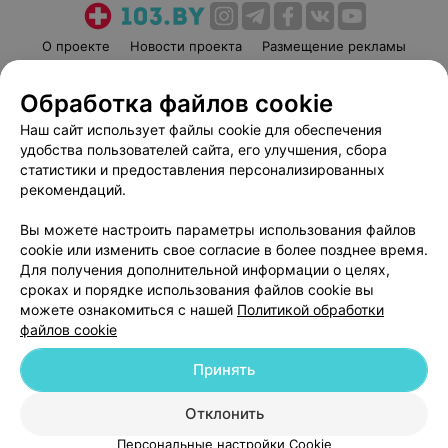
О проекте
Новости проекта
Размещение рекламы
Медицинский маркетинг
Публичный договор
Обработка файлов cookie
Пользовательское соглашение
Способы оплаты
Наш сайт использует файлы cookie для обеспечения
Вакансии
Партнеры
удобства пользователей сайта, его улучшения, сбора
Написать руководителю 103.by
статистики и предоставления персонализированных
Написать в поддержку
рекомендаций.
Персональные настройки cookie
Вы можете настроить параметры использования файлов
Обработка персональных данных
cookie или изменить свое согласие в более позднее время.
Для получения дополнительной информации о целях,
сроках и порядке использования файлов cookie вы
можете ознакомиться с нашей
Политикой обработки
файлов cookie
Принять
© 2026 ООО «Артокс Лаб», УНП 191700409
| 220012, Республика Беларусь,
г. Минск, улица Толбухина, 2, пом. 16 | help@103.by
Отклонить
Служба поддержки
+375 291212755
Персональные настройки Cookie