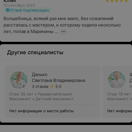
Юлия
10 сентября 2025
Отзыв подтвержден
Волшебница, всякий раз мне мало, без сожалений 
рассталась с мастером, к которому ходила несколько 
лет, попав в Маринины ...
Другие специалисты
Данько
Светлана Владимировна
3 отзыва
5.0
Н
Стаж 35 лет
•
Первая категория
Стаж 19 лет
Массажист • Детский массажист
Массажист •
Нет информации о месте работы
Нет информа