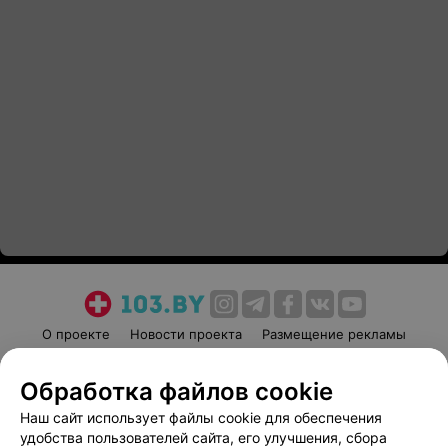
О проекте
Новости проекта
Размещение рекламы
Медицинский маркетинг
Публичный договор
Обработка файлов cookie
Пользовательское соглашение
Способы оплаты
Наш сайт использует файлы cookie для обеспечения
Вакансии
Партнеры
удобства пользователей сайта, его улучшения, сбора
Написать руководителю 103.by