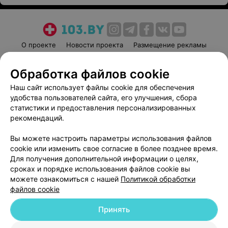
О проекте
Новости проекта
Размещение рекламы
Медицинский маркетинг
Публичный договор
Обработка файлов cookie
Пользовательское соглашение
Способы оплаты
Наш сайт использует файлы cookie для обеспечения
Вакансии
Партнеры
удобства пользователей сайта, его улучшения, сбора
Написать руководителю 103.by
статистики и предоставления персонализированных
Написать в поддержку
рекомендаций.
Персональные настройки cookie
Вы можете настроить параметры использования файлов
Обработка персональных данных
cookie или изменить свое согласие в более позднее время.
Для получения дополнительной информации о целях,
сроках и порядке использования файлов cookie вы
можете ознакомиться с нашей
Политикой обработки
файлов cookie
Принять
© 2026 ООО «Артокс Лаб», УНП 191700409
| 220012, Республика Беларусь,
г. Минск, улица Толбухина, 2, пом. 16 | help@103.by