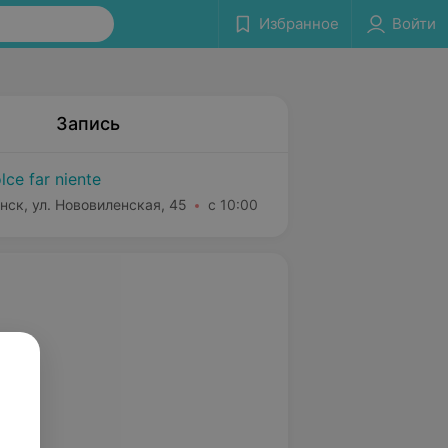
Избранное
Войти
Запись
lce far niente
нск, ул. Нововиленская, 45
с 10:00