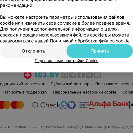
рекомендаций.
Вы можете настроить параметры использования файлов
cookie или изменить свое согласие в более позднее время.
Для получения дополнительной информации о целях,
сроках и порядке использования файлов cookie вы можете
Рекомендую
ознакомиться с нашей
Политикой обработки файлов cookie
Отклонить
Принять
Персональные настройки Cookie
едицинский маркетинг
Публичный договор
Пользовательское 
Написать в поддержку
Персональные настройки cookie
Обра
б», УНП 191700409
| 220012, Республика Беларусь, г. Минск, улица Толбухина, 2, п