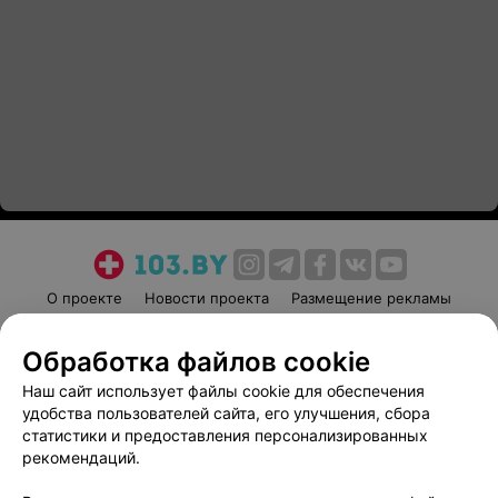
О проекте
Новости проекта
Размещение рекламы
Медицинский маркетинг
Публичный договор
Обработка файлов cookie
Пользовательское соглашение
Способы оплаты
Наш сайт использует файлы cookie для обеспечения
Вакансии
Партнеры
удобства пользователей сайта, его улучшения, сбора
Написать руководителю 103.by
статистики и предоставления персонализированных
Написать в поддержку
рекомендаций.
Персональные настройки cookie