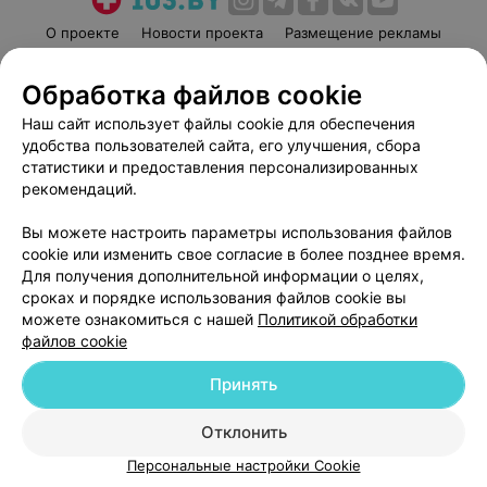
О проекте
Новости проекта
Размещение рекламы
Медицинский маркетинг
Публичный договор
Обработка файлов cookie
Пользовательское соглашение
Способы оплаты
Наш сайт использует файлы cookie для обеспечения
Вакансии
Партнеры
удобства пользователей сайта, его улучшения, сбора
Написать руководителю 103.by
статистики и предоставления персонализированных
Написать в поддержку
рекомендаций.
Персональные настройки cookie
Вы можете настроить параметры использования файлов
Обработка персональных данных
cookie или изменить свое согласие в более позднее время.
Для получения дополнительной информации о целях,
сроках и порядке использования файлов cookie вы
можете ознакомиться с нашей
Политикой обработки
файлов cookie
Принять
© 2026 ООО «Артокс Лаб», УНП 191700409
| 220012, Республика Беларусь,
г. Минск, улица Толбухина, 2, пом. 16 | help@103.by
Отклонить
Служба поддержки
+375 291212755
Персональные настройки Cookie