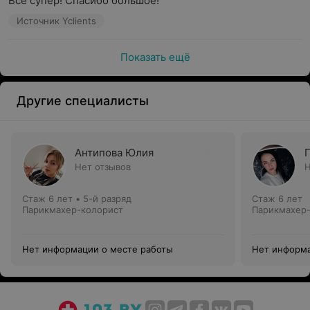
Всё супер! Спасибо большое!
Источник Yclients
Показать ещё
Другие специалисты
Антипова Юлия
Нет отзывов
Н
Стаж 6 лет
•
5-й разряд
Стаж 6 лет
Парикмахер-колорист
Парикмахер
Нет информации о месте работы
Нет информа