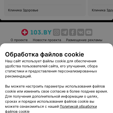
Клиника Здоровье
Клиника Здо
О проекте
Новости проекта
Размещение рекламы
Медицинский маркетинг
Публичный договор
Обработка файлов cookie
Пользовательское соглашение
Способы оплаты
Наш сайт использует файлы cookie для обеспечения
Вакансии
Партнеры
удобства пользователей сайта, его улучшения, сбора
Написать руководителю 103.by
статистики и предоставления персонализированных
Написать в поддержку
рекомендаций.
Персональные настройки cookie
Вы можете настроить параметры использования файлов
Обработка персональных данных
cookie или изменить свое согласие в более позднее время.
Для получения дополнительной информации о целях,
сроках и порядке использования файлов cookie вы
можете ознакомиться с нашей
Политикой обработки
файлов cookie