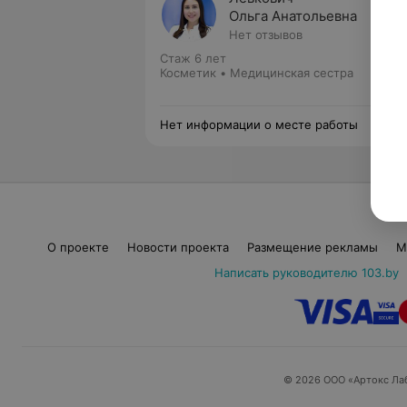
Ольга Анатольевна
Нет отзывов
Стаж 6 лет
Косметик • Медицинская сестра
Нет информации о месте работы
О проекте
Новости проекта
Размещение рекламы
М
Написать руководителю 103.by
© 2026 ООО «Артокс Ла