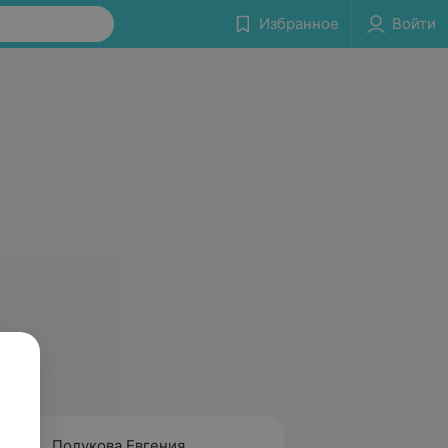
Избранное
Войти
Подукова Евгения
Павло