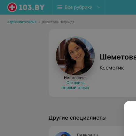
Все рубрики
Карбокситерапия
•
Шеметова Надежда
Шеметов
Косметик
Нет отзывов
Оставить
первый отзыв
Другие специалисты
Левкович