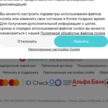
рекомендаций.
Нет отзывов
Вы можете настроить параметры использования файлов
Стаж 11 лет
•
5-й разряд
Ста
cookie или изменить свое согласие в более позднее время.
Косметик
Кос
Для получения дополнительной информации о целях,
сроках и порядке использования файлов cookie вы можете
ознакомиться с нашей
Политикой обработки файлов cookie
Нет информации о месте работы
Нет
Отклонить
Принять
Персональные настройки Cookie
едицинский маркетинг
Публичный договор
Пользовательское 
Написать в поддержку
Персональные настройки cookie
Обра
б», УНП 191700409
| 220012, Республика Беларусь, г. Минск, улица Толбухина, 2, п